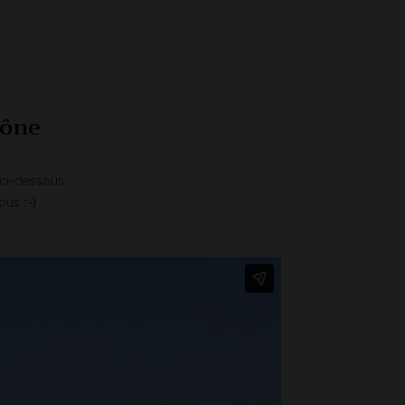
rône
 ci-dessous.
nous
:-)