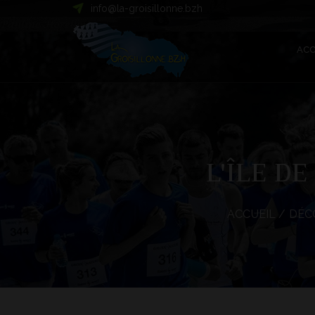
info@la-groisillonne.bzh
ACC
L'ÎLE D
ACCUEIL
/
DÉC