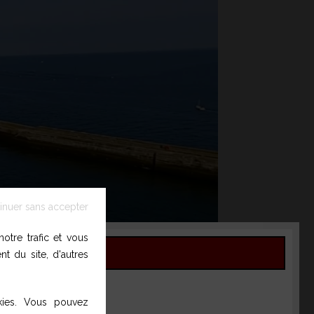
inuer sans accepter
otre trafic et vous
t du site, d'autres
okies. Vous pouvez