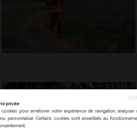
Cont
ie privée
 cookies pour améliorer votre expérience de navigation, analyser n
Fermer
u personnalisé. Certains cookies sont essentiels au fonctionnemen
consentement.